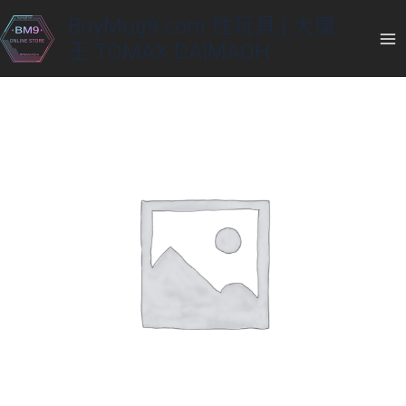
Skip
BuyMug9.com 性玩具 | 大魔
to
王 TOMAX DAIMAOH
content