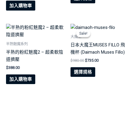
product
$980.00.
$735.00.
加入購物車
has
multiple
variants.
The
Sale!
Sale!
大魔王
options
半熟魅魔系列
日本大魔王MUSES FILLO 飛
may
半熟的粉紅魅魔2 – 超柔軟陰
機杯 (Daimaoh Muses Fillo)
be
道擠壓
chosen
Original
Current
$
980.00
$
735.00
price
price
on
$
388.00
This
was:
is:
選擇規格
the
product
$980.00.
$735.00.
加入購物車
product
has
page
multiple
variants.
The
options
may
be
chosen