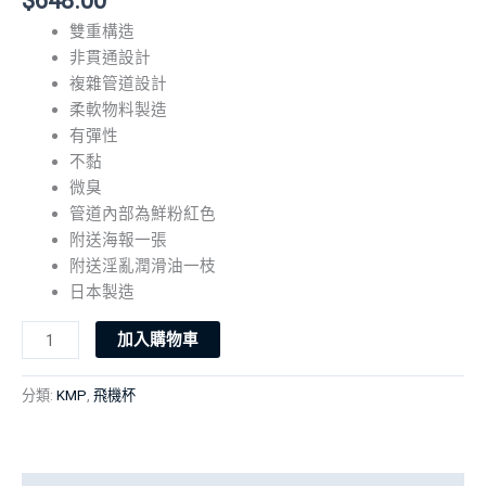
$
648.00
雙重構造
非貫通設計
複雜管道設計
柔軟物料製造
有彈性
不黏
微臭
管道內部為鮮粉紅色
附送海報一張
附送淫亂潤滑油一枝
日本製造
KMP
加入購物車
美
姬
分類:
KMP
,
飛機杯
傳
說
蓮