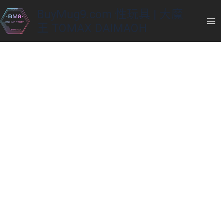
Skip
BuyMug9.com 性玩具 | 大魔
to
王 TOMAX DAIMAOH
content